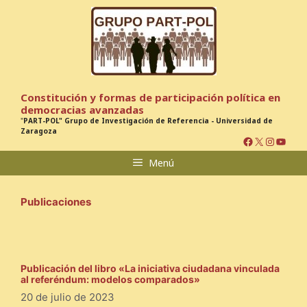
Saltar
al
contenido
Constitución y formas de participación política en
democracias avanzadas
"
PART-POL" Grupo de Investigación de Referencia - Universidad de
Zaragoza
Facebook
X
Instagr
YouTu
Menú
Publicaciones
Publicación del libro «La iniciativa ciudadana vinculada
al referéndum: modelos comparados»
20 de julio de 2023