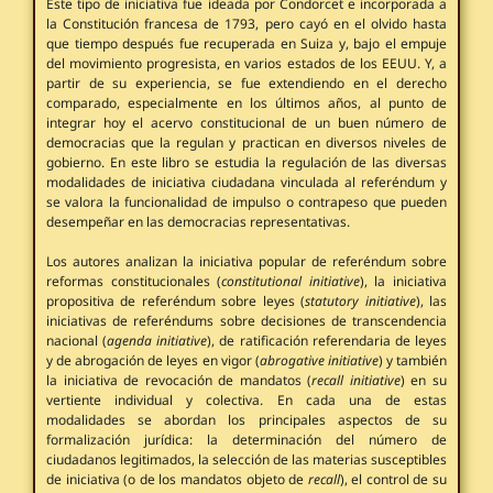
Este tipo de iniciativa fue ideada por Condorcet e incorporada a
la Constitución francesa de 1793, pero cayó en el olvido hasta
que tiempo después fue recuperada en Suiza y, bajo el empuje
del movimiento progresista, en varios estados de los EEUU. Y, a
partir de su experiencia, se fue extendiendo en el derecho
comparado, especialmente en los últimos años, al punto de
integrar hoy el acervo constitucional de un buen número de
democracias que la regulan y practican en diversos niveles de
gobierno. En este libro se estudia la regulación de las diversas
modalidades de iniciativa ciudadana vinculada al referéndum y
se valora la funcionalidad de impulso o contrapeso que pueden
desempeñar en las democracias representativas.
Los autores analizan la iniciativa popular de referéndum sobre
reformas constitucionales (
constitutional initiative
), la iniciativa
propositiva de referéndum sobre leyes (
statutory initiative
), las
iniciativas de referéndums sobre decisiones de transcendencia
nacional (
agenda initiative
), de ratificación referendaria de leyes
y de abrogación de leyes en vigor (
abrogative initiative
) y también
la iniciativa de revocación de mandatos (
recall initiative
) en su
vertiente individual y colectiva. En cada una de estas
modalidades se abordan los principales aspectos de su
formalización jurídica: la determinación del número de
ciudadanos legitimados, la selección de las materias susceptibles
de iniciativa (o de los mandatos objeto de
recall
), el control de su