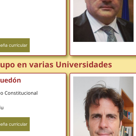
eña curricular
upo en varias Universidades
Guedón
o Constitucional
du
eña curricular