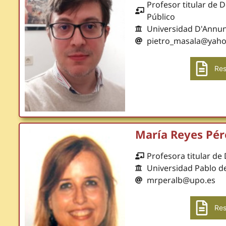
Profesor titular de 
Público
Universidad D'Annunz
pietro_masala@yahoo
Res
María Reyes Pér
Profesora titular de
Universidad Pablo de
mrperalb@upo.es
Res