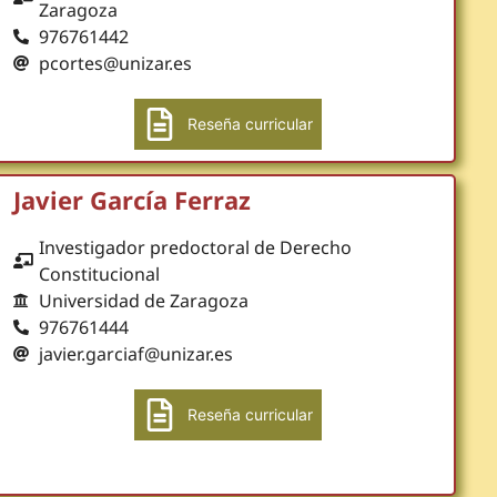
Zaragoza
976761442
pcortes@unizar.es
Reseña curricular
Javier García Ferraz
Investigador predoctoral de Derecho
Constitucional
Universidad de Zaragoza
976761444
javier.garciaf@unizar.es
Reseña curricular