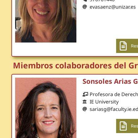
evasaenz@unizar.es
Res
Miembros colaboradores del Gr
Sonsoles Arias 
Profesora de Derech
IE University
sariasg@faculty.ie.e
Res