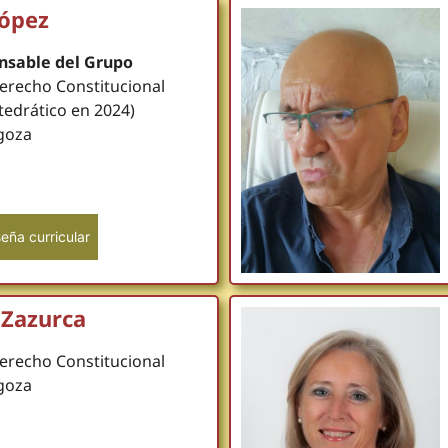
López
nsable del Grupo
Derecho Constitucional
tedrático en 2024)
goza
eña curricular
 Zazurca
Derecho Constitucional
goza