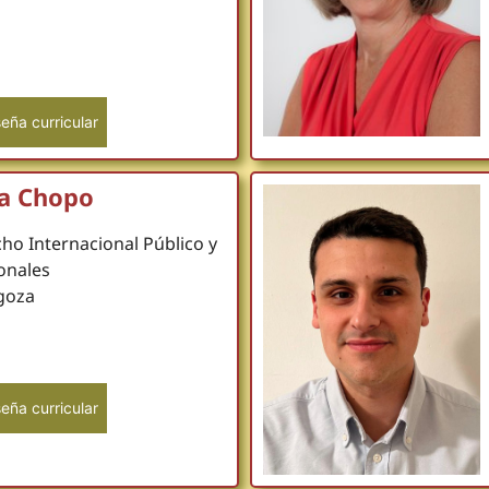
eña curricular
a Chopo
ho Internacional Público y
onales
goza
eña curricular