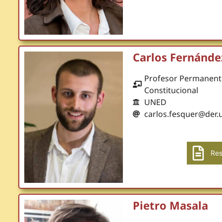
Carlos Fernánde
Profesor Permanent
Constitucional
UNED
carlos.fesquer@der.
Res
Pietro Masala