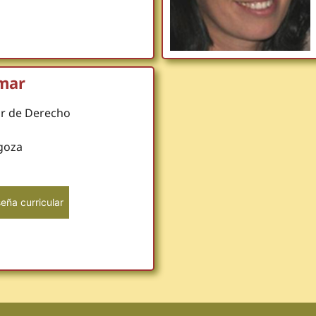
omar
or de Derecho
goza
eña curricular