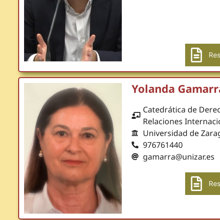
Res
Yolanda Gamarr
Catedrática de Derec
Relaciones Internaci
Universidad de Zara
976761440
gamarra@unizar.es
Res