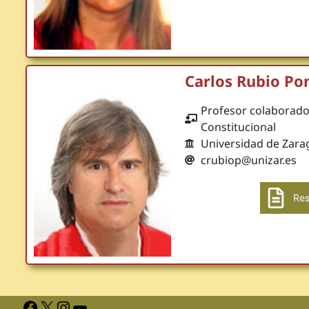
Carlos Rubio P
Profesor colaborad
Constitucional
Universidad de Zara
crubiop@unizar.es
Res