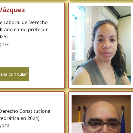
 Vázquez
e Laboral de Derecho
editado como profesor
025)
goza
eña curricular
 Derecho Constitucional
edrática en 2024)
goza