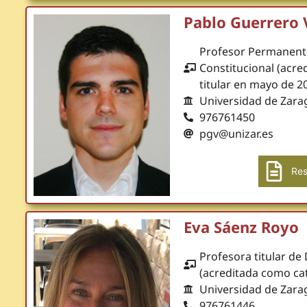
Pablo Guerrero
Profesor Permanent
Constitucional (acr
titular en mayo de 2
Universidad de Zara
976761450
pgv@unizar.es
Res
Eva Sáenz Royo
Profesora titular de
(acreditada como cat
Universidad de Zara
976761446