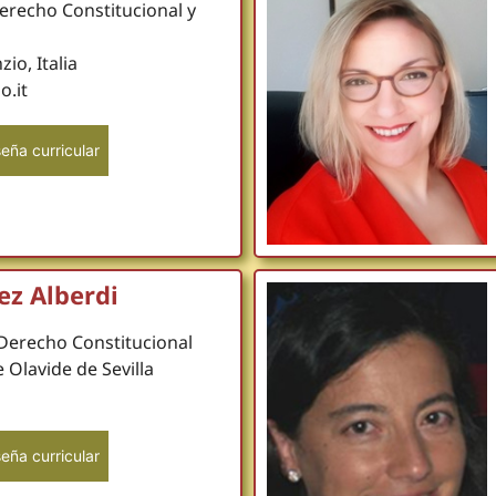
Derecho Constitucional y
io, Italia
.it
eña curricular
ez Alberdi
 Derecho Constitucional
 Olavide de Sevilla
eña curricular