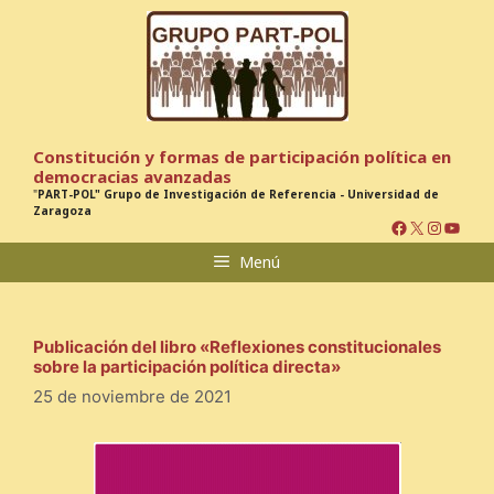
Saltar
al
contenido
Constitución y formas de participación política en
democracias avanzadas
"
PART-POL" Grupo de Investigación de Referencia - Universidad de
Zaragoza
Facebook
X
Instagr
YouTu
Menú
Publicación del libro «Reflexiones constitucionales
sobre la participación política directa»
25 de noviembre de 2021