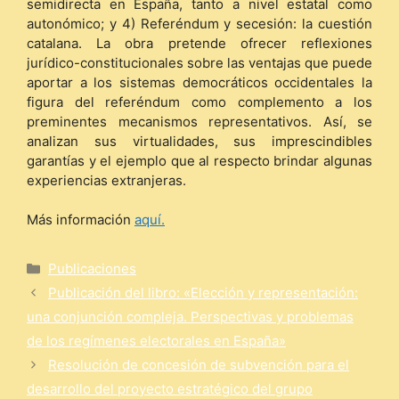
semidirecta en España, tanto a nivel estatal como
autonómico; y 4) Referéndum y secesión: la cuestión
catalana. La obra pretende ofrecer reflexiones
jurídico-constitucionales sobre las ventajas que puede
aportar a los sistemas democráticos occidentales la
figura del referéndum como complemento a los
preminentes mecanismos representativos. Así, se
analizan sus virtualidades, sus imprescindibles
garantías y el ejemplo que al respecto brindar algunas
experiencias extranjeras.
Más información
aquí.
Categorías
Publicaciones
Publicación del libro: «Elección y representación:
una conjunción compleja. Perspectivas y problemas
de los regímenes electorales en España»
Resolución de concesión de subvención para el
desarrollo del proyecto estratégico del grupo