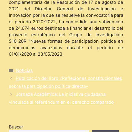
complementaria de la Resolución de 17 de agosto de
2021 del Director General de Investigación e
Innovación por la que se resuelve la convocatoria para
el periodo 2020-2022, ha concedido una subvención
de 24.674 euros destinada a financiar el desarrollo del
proyecto estratégico del Grupo de Investigación
S10_20R “Nuevas formas de participación política en
democracias avanzadas durante el período de
01/01/2020 al 23/05/2023.
Categorías
Noticias
Publicación del libro «Reflexiones constitucionales
sobre la participación política directa»
Jornada Académica: La iniciativa ciudadana
vinculada al referéndum en el derecho comparado
Buscar