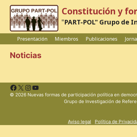
Saltar
Constitución y fo
al
contenido
"
PART-POL" Grupo de In
Presentación
Miembros
Publicaciones
Jorna
Noticias
Facebook
X
Instagram
YouTube
© 2026 Nuevas formas de participación política en democ
Grupo de Investigación de Refere
Aviso legal
Política de Privaci